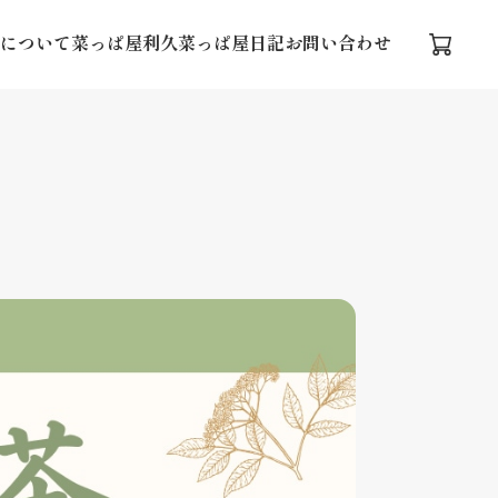
について
菜っぱ屋利久
菜っぱ屋日記
お問い合わせ
力