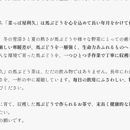
ち
「菜っぱ屋利久」は馬ぶどうを心を込めて長い年月をかけて
、冬の雪深さと夏の熱さが馬ぶどうや様々な野菜にとっての厳
厳しい寒暖差が、馬ぶどうを一層強く、生命力あふれるものへ
んな環境で育った馬ぶどうを、
一つひとつ手作業で丁寧に収穫
久」の馬ぶどう茶は、ただの飲み物ではありません。長年にわ
さを、一杯の中に凝縮しています。
毎日の飲用にふさわしい、
びください。
に育て、収穫した
馬ぶどうで作られるお茶で
、
末長く健康的な
たい。
の願いです。