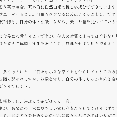
聞くと、どうしても不安に感じてしまいますよね。
どう茶の場合、
基本的に自然由来の優しい成分
でできています
適量」を守ること。何事も過ぎたるは及ばざるがごとし、です
飲む際も、自分の体と相談しながら、楽しむ量を見つけていき
な食品にも言えることですが、個人の体質によっては合わない
茶を飲んで体調に変化を感じたら、無理をせず使用を控えるこ
、多くの人にとって日々の小さな幸せをもたらしてくれる飲み
る話も聞かれますが、適量を守り、自分の体としっかり向き合
できるでしょう。
と終わりに、馬ぶどう茶でほっと一息。
慣が、あなたの日常にやさしい癒しをもたらしてくれるはずで
して、馬ぶどう茶をあなたの生活に取り入れてみてはいかがで