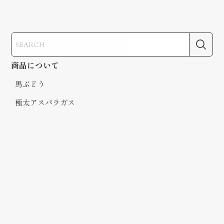
商品について
馬ぶどう
極太アスパラガス
新鮮野菜・果物
会津・喜多方のお米
喜多方ラーメン
菜っぱ屋利久
菜っぱ屋日記
お買い物ガイド